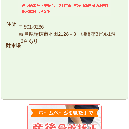
住所
〒501-0236
岐阜県瑞穂市本田2128－3 棚橋第3ビル1階
3台あり
駐車場