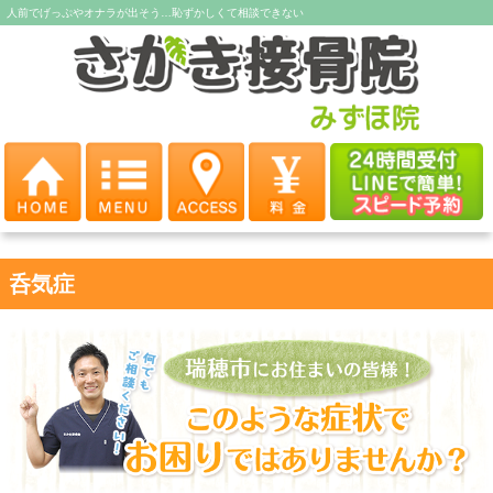
人前でげっぷやオナラが出そう…恥ずかしくて相談できない
呑気症