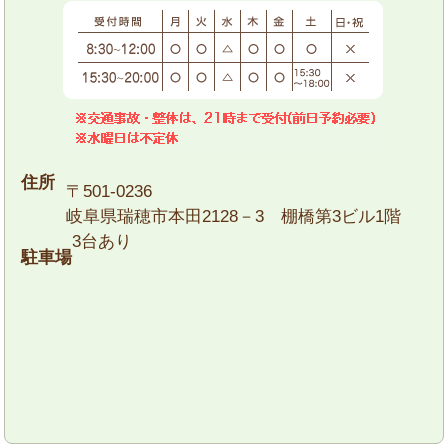
住所
〒501-0236
岐阜県瑞穂市本田2128－3 棚橋第3ビル1階
3台あり
駐車場